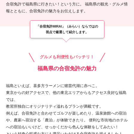
合宿免許で福島県に行きたい！という方に。
福島県の観光・グルメ情
報とともに、合宿免許の魅力をお伝えします。
「合宿免許MIRAI」（みらい）ならではの
視点で厳選して紹介します。
グルメも利便性もバッチリ！
福島県の合宿免許の魅力
福島といえば、喜多方ラーメンに猪苗代湖に赤べこ。
東京からの好アクセスで、他の東北エリアからもアクセス良好な福島
では、
教習所独自にオリジナリティ溢れるプランが満載です。
例えば、合宿免許と合わせてゴルフが楽しめたり、温泉旅館への宿泊
や、農家へ宿泊する「農泊」が体験できたり。 便利な市街地のホテル
への宿泊もいいけど、せっかくだから色んな体験をしてみたい！
という好奇心旺盛な方にも満足いただける合宿免許を揃えました！