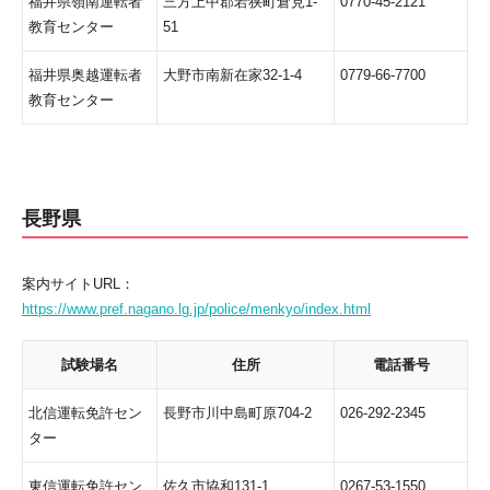
福井県嶺南運転者
三方上中郡若狭町倉見1-
0770-45-2121
教育センター
51
福井県奥越運転者
大野市南新在家32-1-4
0779-66-7700
教育センター
長野県
案内サイトURL：
https://www.pref.nagano.lg.jp/police/menkyo/index.html
試験場名
住所
電話番号
北信運転免許セン
長野市川中島町原704-2
026-292-2345
ター
東信運転免許セン
佐久市協和131-1
0267-53-1550