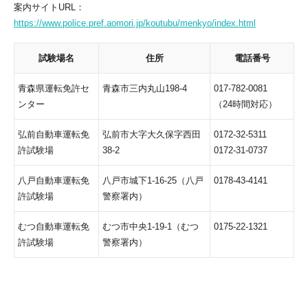
案内サイトURL：
https://www.police.pref.aomori.jp/koutubu/menkyo/index.html
試験場名
住所
電話番号
青森県運転免許セ
青森市三内丸山198-4
017-782-0081
ンター
（24時間対応）
弘前自動車運転免
弘前市大字大久保字西田
0172-32-5311
許試験場
38-2
0172-31-0737
八戸自動車運転免
八戸市城下1-16-25（八戸
0178-43-4141
許試験場
警察署内）
むつ自動車運転免
むつ市中央1-19-1（むつ
0175-22-1321
許試験場
警察署内）