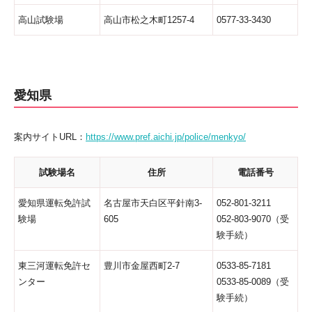
高山試験場
高山市松之木町1257-4
0577-33-3430
愛知県
案内サイトURL：
https://www.pref.aichi.jp/police/menkyo/
試験場名
住所
電話番号
愛知県運転免許試
名古屋市天白区平針南3-
052-801-3211
験場
605
052-803-9070（受
験手続）
東三河運転免許セ
豊川市金屋西町2-7
0533-85-7181
ンター
0533-85-0089（受
験手続）