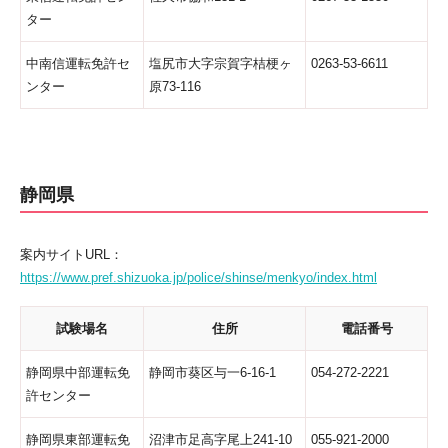
ター
中南信運転免許セ
塩尻市大字宗賀字桔梗ヶ
0263-53-6611
ンター
原73-116
静岡県
案内サイトURL：
https://www.pref.shizuoka.jp/police/shinse/menkyo/index.html
試験場名
住所
電話番号
静岡県中部運転免
静岡市葵区与一6-16-1
054-272-2221
許センター
静岡県東部運転免
沼津市足高字尾上241-10
055-921-2000