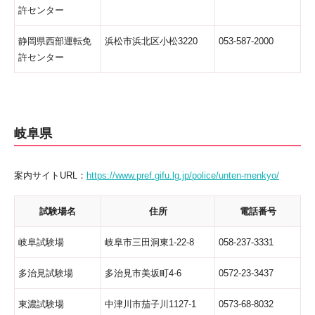
許センター
静岡県西部運転免
浜松市浜北区小松3220
053-587-2000
許センター
岐阜県
案内サイトURL：
https://www.pref.gifu.lg.jp/police/unten-menkyo/
試験場名
住所
電話番号
岐阜試験場
岐阜市三田洞東1-22-8
058-237-3331
多治見試験場
多治見市美坂町4-6
0572-23-3437
東濃試験場
中津川市茄子川1127-1
0573-68-8032