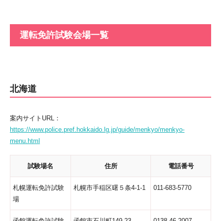
運転免許試験会場一覧
北海道
案内サイトURL：
https://www.police.pref.hokkaido.lg.jp/guide/menkyo/menkyo-
menu.html
試験場名
住所
電話番号
札幌運転免許試験
札幌市手稲区曙５条4-1-1
011-683-5770
場
函館運転免許試験
函館市石川町149-23
0138-46-2007