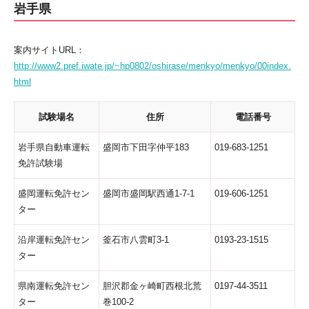
岩手県
案内サイトURL：
http://www2.pref.iwate.jp/~hp0802/oshirase/menkyo/menkyo/00index.
html
試験場名
住所
電話番号
岩手県自動車運転
盛岡市下田字仲平183
019-683-1251
免許試験場
盛岡運転免許セン
盛岡市盛岡駅西通1-7-1
019-606-1251
ター
沿岸運転免許セン
釜石市八雲町3-1
0193-23-1515
ター
県南運転免許セン
胆沢郡金ヶ崎町西根北荒
0197-44-3511
ター
巻100-2