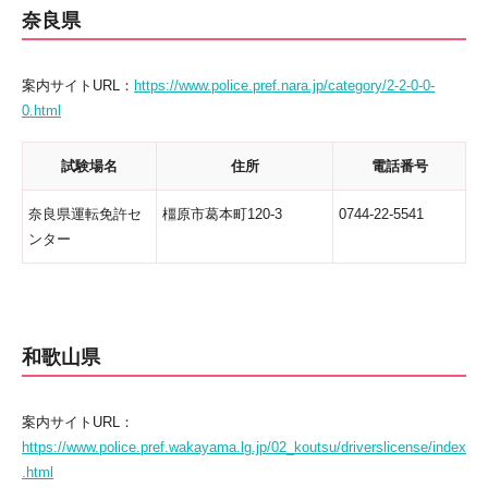
奈良県
案内サイトURL：
https://www.police.pref.nara.jp/category/2-2-0-0-
0.html
試験場名
住所
電話番号
奈良県運転免許セ
橿原市葛本町120-3
0744-22-5541
ンター
和歌山県
案内サイトURL：
https://www.police.pref.wakayama.lg.jp/02_koutsu/driverslicense/index
.html