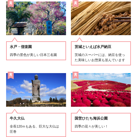
水戸・偕楽園
茨城といえば水戸納豆
四季の景色が美しい日本三名園
茨城のスーパーには、納豆を使っ
た美味しいお惣菜も並んでいます
牛久大仏
国営ひたち海浜公園
全長120ｍもある、巨大な大仏は
四季の花々が美しい！
圧巻