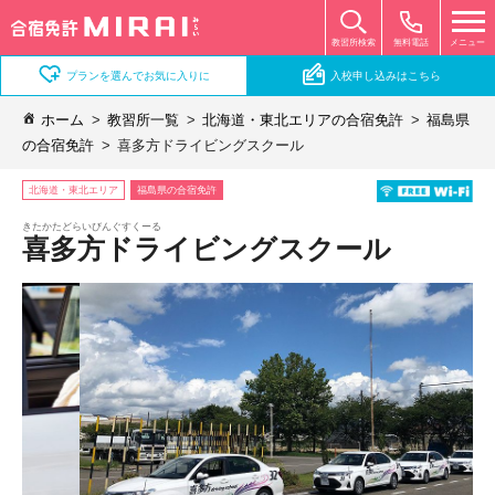
無料電話
メニュー
教習所検索
プランを選んでお気に入りに
入校申し込みはこちら
ホーム
教習所一覧
北海道・東北エリアの合宿免許
福島県
の合宿免許
喜多方ドライビングスクール
北海道・東北エリア
福島県の合宿免許
きたかたどらいびんぐすくーる
喜多方ドライビングスクール