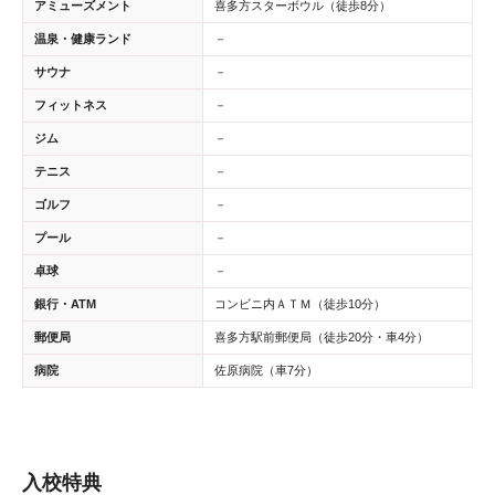
アミューズメント
喜多方スターボウル（徒歩8分）
温泉・健康ランド
－
サウナ
－
フィットネス
－
ジム
－
テニス
－
ゴルフ
－
プール
－
卓球
－
銀行・ATM
コンビニ内ＡＴＭ（徒歩10分）
郵便局
喜多方駅前郵便局（徒歩20分・車4分）
病院
佐原病院（車7分）
入校特典