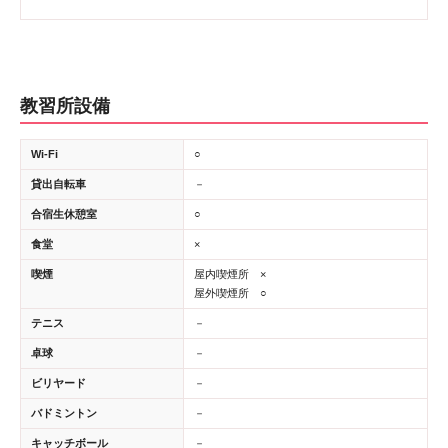
教習所設備
Wi-Fi
○
貸出自転車
－
合宿生休憩室
○
食堂
×
喫煙
屋内喫煙所 ×
屋外喫煙所 ○
テニス
－
卓球
－
ビリヤード
－
バドミントン
－
キャッチボール
－