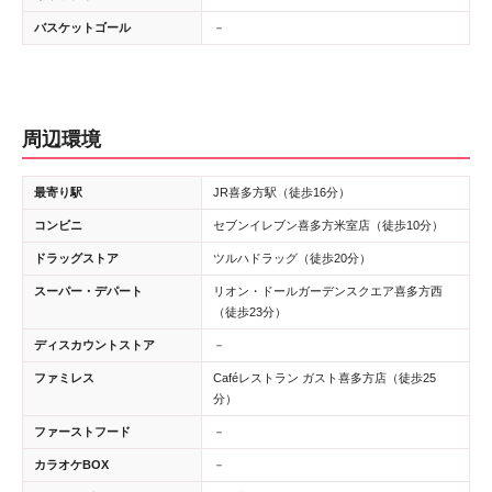
バスケットゴール
－
周辺環境
最寄り駅
JR喜多方駅（徒歩16分）
コンビニ
セブンイレブン喜多方米室店（徒歩10分）
ドラッグストア
ツルハドラッグ（徒歩20分）
スーパー・デパート
リオン・ドールガーデンスクエア喜多方西
（徒歩23分）
ディスカウントストア
－
ファミレス
Caféレストラン ガスト喜多方店（徒歩25
分）
ファーストフード
－
カラオケBOX
－