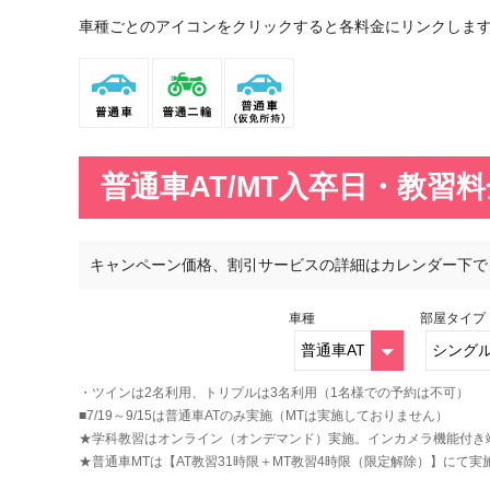
車種ごとのアイコンをクリックすると各料金にリンクしま
普通車AT/MT入卒日・教習
キャンペーン価格、割引サービスの詳細はカレンダー下で
車種
部屋タイプ
・ツインは2名利用、トリプルは3名利用（1名様での予約は不可）
■7/19～9/15は普通車ATのみ実施（MTは実施しておりません）
★学科教習はオンライン（オンデマンド）実施。インカメラ機能付き
★普通車MTは【AT教習31時限＋MT教習4時限（限定解除）】にて実