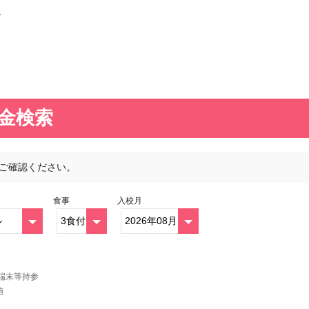
す
料金検索
ご確認ください。
食事
入校月
端末等持参
施