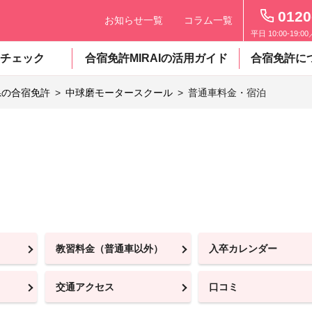
0120
お知らせ一覧
コラム一覧
平日 10:00-19:0
チェック
合宿免許MIRAIの活用ガイド
合宿免許に
県の合宿免許
中球磨モータースクール
普通車料金・宿泊
教習料金（普通車以外）
入卒カレンダー
交通アクセス
口コミ