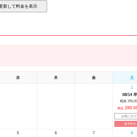
水
木
金
土
1
08/14 
税抜 255,0
280,5
税込
お気に入り
仮予約す
5
6
7
8