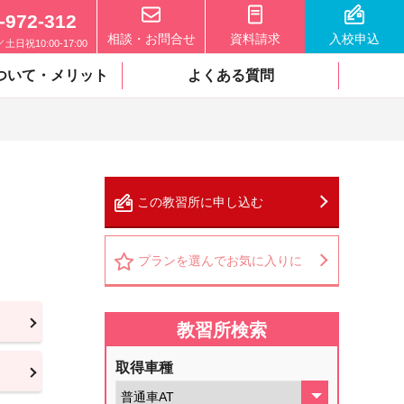
-972-312
相談・お問合せ
資料請求
入校申込
0／土日祝10:00-17:00
ついて・メリット
よくある質問
この教習所に申し込む
プランを選んでお気に入りに
教習所検索
取得車種