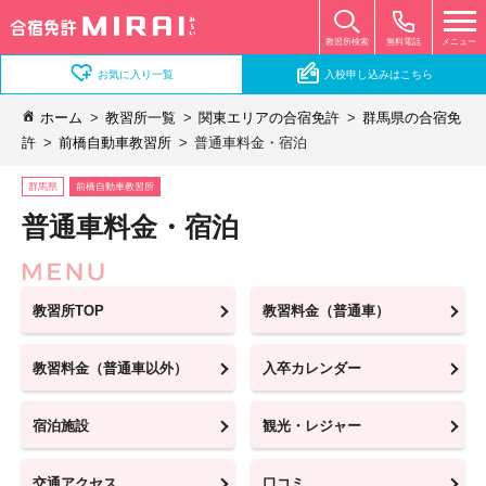
無料電話
メニュー
教習所検索
お気に入り一覧
入校申し込みはこちら
ホーム
教習所一覧
関東エリアの合宿免許
群馬県の合宿免
許
前橋自動車教習所
普通車料金・宿泊
群馬県
前橋自動車教習所
普通車料金・宿泊
教習所TOP
教習料金（普通車）
教習料金（普通車以外）
入卒カレンダー
宿泊施設
観光・レジャー
交通アクセス
口コミ