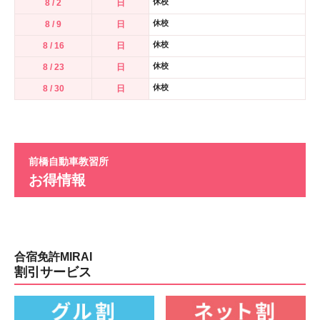
休校
8 / 2
日
休校
8 / 9
日
休校
8 / 16
日
休校
8 / 23
日
休校
8 / 30
日
前橋自動車教習所
お得情報
合宿免許MIRAI
割引サービス