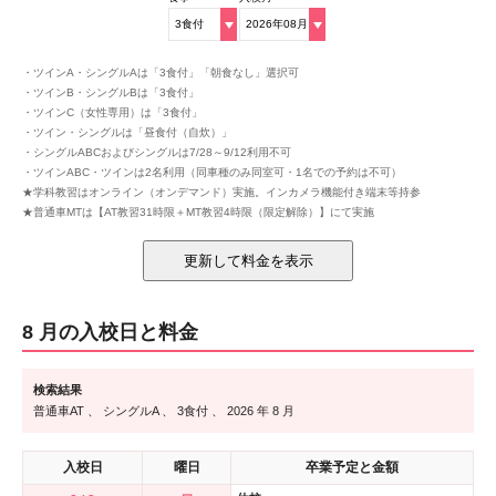
・ツインA・シングルAは「3食付」「朝食なし」選択可
・ツインB・シングルBは「3食付」
・ツインC（女性専用）は「3食付」
・ツイン・シングルは「昼食付（自炊）」
・シングルABCおよびシングルは7/28～9/12利用不可
・ツインABC・ツインは2名利用（同車種のみ同室可・1名での予約は不可）
★学科教習はオンライン（オンデマンド）実施。インカメラ機能付き端末等持参
★普通車MTは【AT教習31時限＋MT教習4時限（限定解除）】にて実施
8 月の入校日と料金
検索結果
普通車AT 、
シングルA 、
3食付 、
2026 年
8 月
入校日
曜日
卒業予定と金額