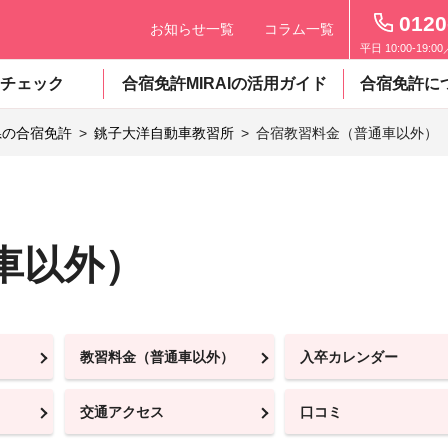
0120
お知らせ一覧
コラム一覧
平日 10:00-19:0
チェック
合宿免許MIRAIの活用ガイド
合宿免許に
県の合宿免許
銚子大洋自動車教習所
合宿教習料金（普通車以外）
車以外）
教習料金（普通車以外）
入卒カレンダー
交通アクセス
口コミ