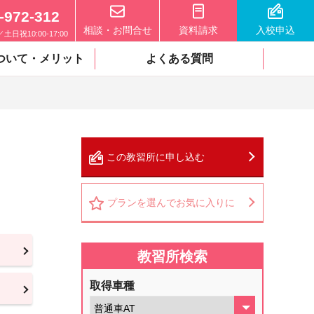
-972-312
相談・お問合せ
資料請求
入校申込
0／土日祝10:00-17:00
ついて・メリット
よくある質問
この教習所に申し込む
プランを選んでお気に入りに
教習所検索
取得車種