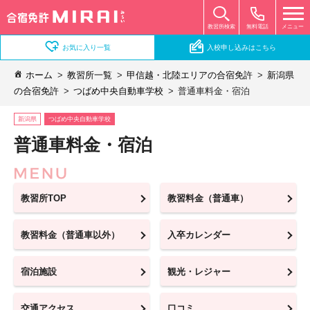
無料電話
メニュー
教習所検索
お気に入り一覧
入校申し込みはこちら
ホーム
教習所一覧
甲信越・北陸エリアの合宿免許
新潟県
の合宿免許
つばめ中央自動車学校
普通車料金・宿泊
新潟県
つばめ中央自動車学校
普通車料金・宿泊
教習所TOP
教習料金（普通車）
教習料金（普通車以外）
入卒カレンダー
宿泊施設
観光・レジャー
交通アクセス
口コミ