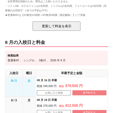
・女性専用合宿校のため、男性はご入校いただけません
・ツインAB・ホテルツインは2名利用、トリプルは3名利用、フォーユースは4名利用（同
車種のみ同室可・1名での予約は不可）
★普通車MTは【AT教習31時限＋MT教習4時限（限定解除）】にて実施
8 月の入校日と料金
検索結果
普通車AT 、
シングル 、
3食付 、
2026 年
8 月
入校日
曜日
卒業予定と金額
08 月 16 日 卒業
8 / 1
土
379,500 円
税抜 345,000 円
税込
お気に入り追加
仮予約する
08 月 18 日 卒業
8 / 3
月
412,500 円
税抜 375,000 円
税込
お気に入り追加
仮予約する