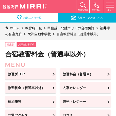
無料電話
メニュー
教習所検索
お気に入り一覧
入校申し込みはこちら
ホーム
教習所一覧
甲信越・北陸エリアの合宿免許
福井県
の合宿免許
大野自動車学校
合宿教習料金（普通車以外）
福井県
大野自動車学校
合宿教習料金（普通車以外）
教習所TOP
教習料金（普通車）
教習料金（普通車以外）
入卒カレンダー
宿泊施設
観光・レジャー
交通アクセス
口コミ