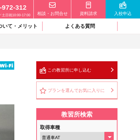
-972-312
相談・お問合せ
資料請求
入校申込
0／土日祝10:00-17:00
ついて・メリット
よくある質問
この教習所に申し込む
プランを選んでお気に入りに
教習所検索
取得車種