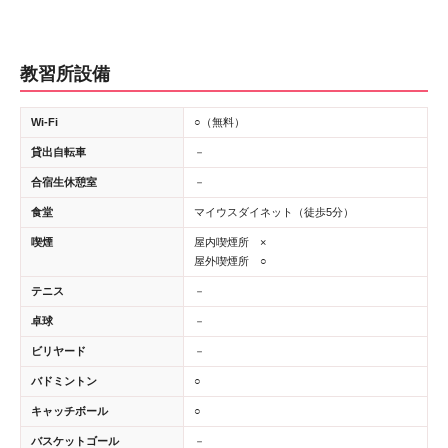
教習所設備
Wi-Fi
○（無料）
貸出自転車
－
合宿生休憩室
－
食堂
マイウスダイネット（徒歩5分）
喫煙
屋内喫煙所 ×
屋外喫煙所 ○
テニス
－
卓球
－
ビリヤード
－
バドミントン
○
キャッチボール
○
バスケットゴール
－