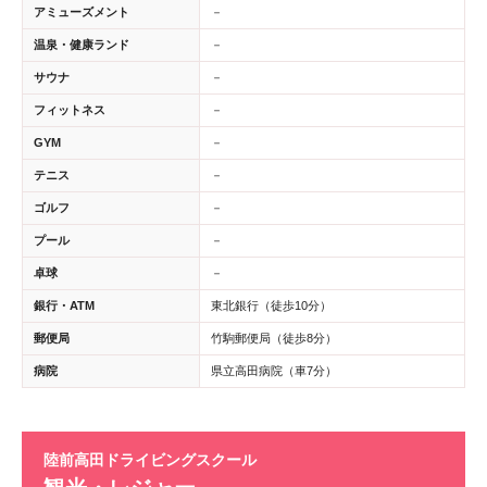
アミューズメント
－
温泉・健康ランド
－
サウナ
－
フィットネス
－
GYM
－
テニス
－
ゴルフ
－
プール
－
卓球
－
銀行・ATM
東北銀行（徒歩10分）
郵便局
竹駒郵便局（徒歩8分）
病院
県立高田病院（車7分）
陸前高田ドライビングスクール