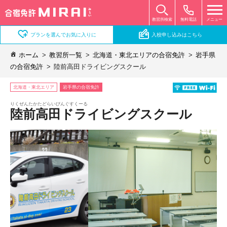
無料電話
メニュー
教習所検索
プランを選んでお気に入りに
入校申し込みはこちら
ホーム
教習所一覧
北海道・東北エリアの合宿免許
岩手県
の合宿免許
陸前高田ドライビングスクール
北海道・東北エリア
岩手県の合宿免許
りくぜんたかたどらいびんぐすくーる
陸前高田ドライビングスクール