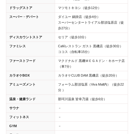
ドラッグストア
マツモトキヨシ（徒歩12分）
スーパー・デパート
ダイユー 鍋掛店（徒歩4分）
スーパーセンタートライアル那須塩原店（徒
歩27分）
ディスカウントストア
セリア（徒歩10分）
ファミレス
Caféレストラン ガスト 黒磯店（徒歩30分）
ココス（自転車15分）
ファーストフード
マクドナルド 黒磯ＭＥＧＡドン・キホーテ店
（車7分）
カラオケBOX
カラオケCLUB DAM 黒磯店（徒歩20分）
アミューズメント
フォーラム那須塩原（Viva Mall内）（徒歩22
分 ）
温泉・健康ランド
那珂川温泉 皆幸乃湯（徒歩6分）
サウナ
－
フィットネス
－
GYM
－