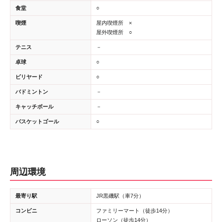
食堂
○
喫煙
屋内喫煙所 ×
屋外喫煙所 ○
テニス
－
卓球
○
ビリヤード
○
バドミントン
－
キャッチボール
－
バスケットゴール
○
周辺環境
最寄り駅
JR黒磯駅（車7分）
コンビニ
ファミリーマート（徒歩14分）
ローソン（徒歩14分）