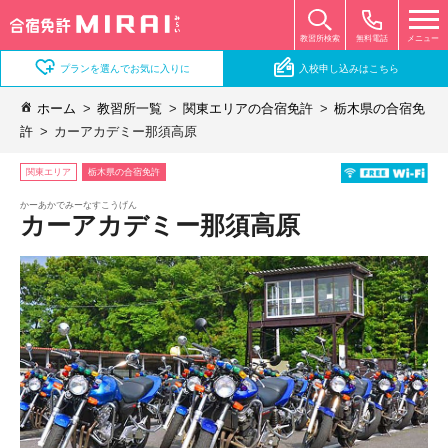
無料電話
メニュー
教習所検索
プランを選んでお気に入りに
入校申し込みはこちら
ホーム
教習所一覧
関東エリアの合宿免許
栃木県の合宿免
許
カーアカデミー那須高原
関東エリア
栃木県の合宿免許
かーあかでみーなすこうげん
カーアカデミー那須高原