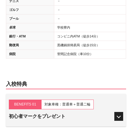
テニス
－
ゴルフ
－
プール
－
卓球
学校寮内
銀行・ATM
コンビニ内ATM（徒歩14分）
郵便局
黒磯鍋掛簡易局（徒歩15分）
病院
菅間記念病院（車10分）
入校特典
BENEFITS 01
対象車種：普通車＋普通二輪
初心者マークをプレゼント