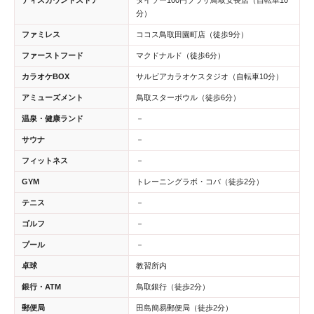
ディスカウントストア
ダイソー100円プラザ鳥取安長店（自転車10
分）
ファミレス
ココス鳥取田園町店（徒歩9分）
ファーストフード
マクドナルド（徒歩6分）
カラオケBOX
サルビアカラオケスタジオ（自転車10分）
アミューズメント
鳥取スターボウル（徒歩6分）
温泉・健康ランド
－
サウナ
－
フィットネス
－
GYM
トレーニングラボ・コバ（徒歩2分）
テニス
－
ゴルフ
－
プール
－
卓球
教習所内
銀行・ATM
鳥取銀行（徒歩2分）
郵便局
田島簡易郵便局（徒歩2分）