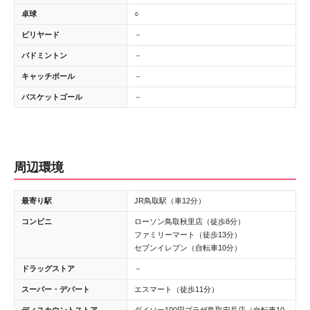
卓球
○
ビリヤード
－
バドミントン
－
キャッチボール
－
バスケットゴール
－
周辺環境
最寄り駅
JR鳥取駅（車12分）
コンビニ
ローソン鳥取秋里店（徒歩8分）
ファミリーマート（徒歩13分）
セブンイレブン（自転車10分）
ドラッグストア
－
スーパー・デパート
エスマート（徒歩11分）