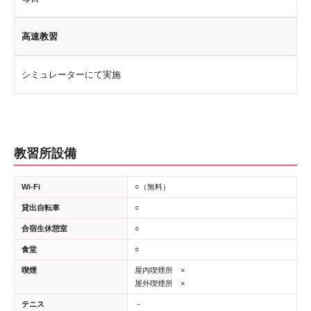
高速教習
シミュレーターにて実施
教習所設備
Wi-Fi
○（無料）
貸出自転車
○
合宿生休憩室
○
食堂
○
喫煙
屋内喫煙所 ×
屋外喫煙所 ×
テニス
－