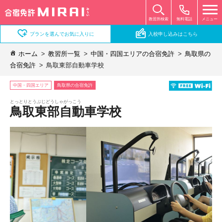
無料電話
メニュー
教習所検索
プランを選んでお気に入りに
入校申し込みはこちら
ホーム
教習所一覧
中国・四国エリアの合宿免許
鳥取県の
合宿免許
鳥取東部自動車学校
中国・四国エリア
鳥取県の合宿免許
とっとりとうぶじどうしゃがっこう
鳥取東部自動車学校