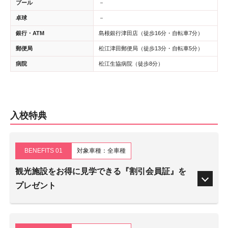
プール
－
卓球
－
銀行・ATM
島根銀行津田店（徒歩16分・自転車7分）
郵便局
松江津田郵便局（徒歩13分・自転車5分）
病院
松江生協病院（徒歩8分）
入校特典
BENEFITS 01
対象車種：全車種
観光施設をお得に見学できる『割引会員証』を
プレゼント