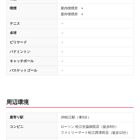
喫煙
屋内喫煙所 ×
屋外喫煙所 ○
テニス
－
卓球
－
ビリヤード
－
バドミントン
－
キャッチボール
－
バスケットゴール
－
周辺環境
最寄り駅
JR松江駅（車5分）
コンビニ
ローソン 松江生協病院店（徒歩8分）
ファミリーマート松江西津田店（徒歩12分）