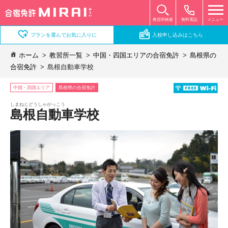
無料電話
メニュー
教習所検索
プランを選んでお気に入りに
入校申し込みはこちら
ホーム
教習所一覧
中国・四国エリアの合宿免許
島根県の
合宿免許
島根自動車学校
中国・四国エリア
島根県の合宿免許
しまねじどうしゃがっこう
島根自動車学校