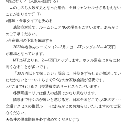
○誰と行く？（人数を確認する）
→のちのち人数変更となった場合、全員キャンセルせざるをえない
ことがあります(T_T)
○部屋・食事タイプを決める
→感染症対策で、ルームシェアNGの場合もございます。あらかじ
めご了承ください。
○合宿費用の予算を確認する
→2023年春休みシーズン（2～3月）は ATシングル36～40万円
が相場となっています。
MTはATよりも、2～4万円アップします。ホテル滞在はさらにお
高くなることが多いです。
「30万円以下で探したい」場合は、時期をずらせるか検討してい
ただかないと･･･いくらまでOKなのか家族会議が必要です。
○どこまで行ける？（交通費支給サービスもございます）
→移動可能エリアは個人の感覚でかなり異なります。
隣県まで行くのが遠いと感じる方、日本全国どこでもOKの方･･･
交通アクセスの推奨ルートはあらかじめお知らせいたしますのでご安
心ください。
★条件の優先順位を必ず決めてください(^^)/